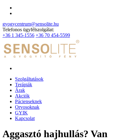
gyogycentrum@sensolite.hu
Telefonos ügyfélszolgálat:
+36 1 345-1556
+36 70 454-5599
Szolgáltatások
Terápiák
Árak
Akciók
Pácienseknek
Orvosoknak
GYIK
Kapcsolat
Aggasztó hajhullás? Van