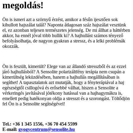
megoldás!
Ön is ismeri azt a szörnyű érzést, amikor a fésűn ijesztően sok
kihullott hajszálat talál? Naponta átlagosan száz hajszálat vesztünk
el, ez azonban teljesen természetes jelenség. De mi állhat a háttérben
akkor, ha ennél jóval több hullik ki? A hajhullást számos tényező
befolyásolhatja, de nagyon gyakran a stressz, és a lelki problémák
okozzák.
Ön is feszült, kimerült? Elege van az állandó stresszből és az ezzel
járó hajhullásból? A Sensolite polarizáltfény terápia nem csupán a
kimerültség leküzdésében, hanem a hajhullás megállításában is
segíthet! A tapasztalatok azt mutatják, hogy a fényterápiával a haj
egészségtől csillogóvá és erősebbé válhat, hiszen a Sensolite a
vérkeringés javításával jótékony hatással van a hajhagymákra is,
emellett pedig hatékonyan oldja a stresszt és a szorongást. Töltődjön
fel Ön is a Sensolite segítségével!
Tel.: +36 1 345 1556, +36 70 454 5599
E-mail:
gyogycentrum@sensolite.hu