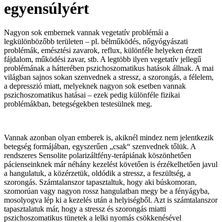
egyensúlyért
Nagyon sok embernek vannak vegetatív problémái a
legkülönbözőbb területen – pl. bélműködés, nőgyógyászati
problémák, emésztési zavarok, reflux, különféle helyeken érzett
fájdalom, működési zavar, stb. A legtöbb ilyen vegetatív jellegű
problémának a hátterében pszichoszomatikus hatások állnak. A mai
világban sajnos sokan szenvednek a stressz, a szorongás, a félelem,
a depresszió miatt, melyeknek nagyon sok esetben vannak
pszichoszomatikus hatásai – ezek pedig különféle fizikai
problémákban, betegségekben testesülnek meg.
Vannak azonban olyan emberek is, akiknél mindez nem jelentkezik
betegség formájában, egyszerűen „csak“ szenvednek tőlük. A
rendszeres Sensolite polarizáltfény-terápiának köszönhetően
pácienseinknek már néhány kezelést követően is érzékelhetően javul
a hangulatuk, a közérzetük, oldódik a stressz, a feszültség, a
szorongás. Számtalanszor tapasztaltuk, hogy aki búskomoran,
szomorúan vagy nagyon rossz hangulatban megy be a fényágyba,
mosolyogva lép ki a kezelés után a helyiségből. Azt is számtalanszor
tapasztalatuk már, hogy a stressz és szorongás miatti
pszichoszomatikus tünetek a lelki nyomás csökkenésével