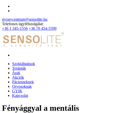
gyogycentrum@sensolite.hu
Telefonos ügyfélszolgálat:
+36 1 345-1556
+36 70 454-5599
Szolgáltatások
Terápiák
Árak
Akciók
Pácienseknek
Orvosoknak
GYIK
Kapcsolat
Fényággyal a mentális