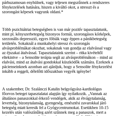
párhuzamosan enyhülnek, vagy teljesen megszűnnek a rendszeres
fénykezelések hatására, hiszen a kiváltó okot, a stresszt és a
szorongást képesek vagyunk oldani.*
Több pszichiátriai betegségben is van már pozitív tapasztalatunk,
mint pl. kényszerbetegség bizonyos formái, szorongásos kórképek,
szezonális depresszió, egyes fóbiák vagy éppen a pánikbetegség
területén. Sokaknál a munkahelyi stressz és szorongás
alvásproblémákat okozhat, sokaknak van gondja az elalvással vagy
az éjszakai átalvással. Tapasztalataink szerint – ritka kivételtől
eltekintve – a Sensolite terápia segít az alvásproblémákon – mind az
elalvási, mind az átalvási gondokkal küszködők számára. Ezeknek a
pácienseinknek azonban azt ajánljuk, hogy a Sensolite fénykezelést
inkább a reggeli, délelőtti időszakban vegyék igénybe!
A szakember, Dr. Szalánczi Katalin belgyógyász-kardiológus
főorvos betegei tapasztalatai alapján így nyilatkozik. „Vannak az
általános panaszokkal érkező vendégek, akik az étvágytalanság,
levertség, bizonytalanság, gyengeség, emésztési zavarokkal járó
betegség miatt keresik fel a Gyógycentrumokat. Esetükben 10-15
kezelés után valószínűleg azért szűnnek meg a panaszok, mert a