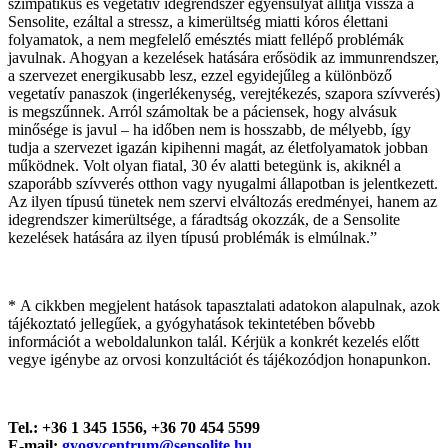
szimpatikus és vegetatív idegrendszer egyensúlyát állítja vissza a
Sensolite, ezáltal a stressz, a kimerültség miatti kóros élettani
folyamatok, a nem megfelelő emésztés miatt fellépő problémák
javulnak. Ahogyan a kezelések hatására erősödik az immunrendszer,
a szervezet energikusabb lesz, ezzel egyidejűleg a különböző
vegetatív panaszok (ingerlékenység, verejtékezés, szapora szívverés)
is megszűnnek. Arról számoltak be a páciensek, hogy alvásuk
minősége is javul – ha időben nem is hosszabb, de mélyebb, így
tudja a szervezet igazán kipihenni magát, az életfolyamatok jobban
működnek. Volt olyan fiatal, 30 év alatti betegünk is, akiknél a
szaporább szívverés otthon vagy nyugalmi állapotban is jelentkezett.
Az ilyen típusú tünetek nem szervi elváltozás eredményei, hanem az
idegrendszer kimerültsége, a fáradtság okozzák, de a Sensolite
kezelések hatására az ilyen típusú problémák is elmúlnak.”
* A cikkben megjelent hatások tapasztalati adatokon alapulnak, azok
tájékoztató jellegűek, a gyógyhatások tekintetében bővebb
információt a weboldalunkon talál. Kérjük a konkrét kezelés előtt
vegye igénybe az orvosi konzultációt és tájékozódjon honapunkon.
Tel.: +36 1 345 1556, +36 70 454 5599
E-mail:
gyogycentrum@sensolite.hu