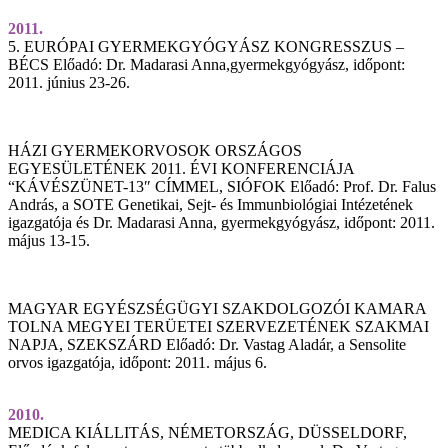
2011.
5. EURÓPAI GYERMEKGYÓGYÁSZ KONGRESSZUS –
BÉCS Előadó: Dr. Madarasi Anna,gyermekgyógyász, időpont:
2011. június 23-26.
HÁZI GYERMEKORVOSOK ORSZÁGOS
EGYESÜLETÉNEK 2011. ÉVI KONFERENCIÁJA
“KÁVÉSZÜNET-13″ CÍMMEL, SIÓFOK Előadó: Prof. Dr. Falus
András, a SOTE Genetikai, Sejt- és Immunbiológiai Intézetének
igazgatója és Dr. Madarasi Anna, gyermekgyógyász, időpont: 2011.
május 13-15.
MAGYAR EGYÉSZSÉGÜGYI SZAKDOLGOZÓI KAMARA
TOLNA MEGYEI TERÜETEI SZERVEZETÉNEK SZAKMAI
NAPJA, SZEKSZÁRD Előadó: Dr. Vastag Aladár, a Sensolite
orvos igazgatója, időpont: 2011. május 6.
2010.
MEDICA KIÁLLITÁS, NÉMETORSZÁG, DÜSSELDORF,