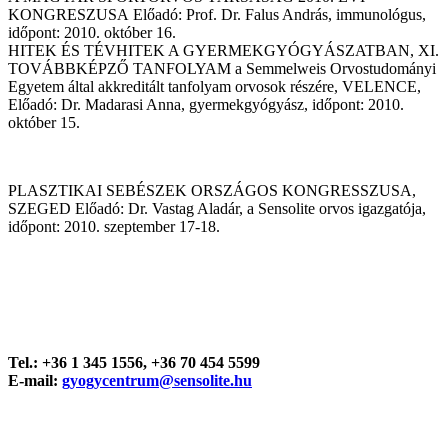
KONGRESZUSA Előadó: Prof. Dr. Falus András, immunológus,
időpont: 2010. október 16.
HITEK ÉS TÉVHITEK A GYERMEKGYÓGYÁSZATBAN, XI.
TOVÁBBKÉPZŐ TANFOLYAM a Semmelweis Orvostudományi
Egyetem által akkreditált tanfolyam orvosok részére, VELENCE,
Előadó: Dr. Madarasi Anna, gyermekgyógyász, időpont: 2010.
október 15.
PLASZTIKAI SEBÉSZEK ORSZÁGOS KONGRESSZUSA,
SZEGED Előadó: Dr. Vastag Aladár, a Sensolite orvos igazgatója,
időpont: 2010. szeptember 17-18.
Tel.: +36 1 345 1556, +36 70 454 5599
E-mail:
gyogycentrum@sensolite.hu