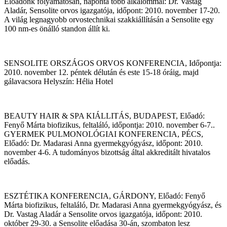
Előadónk folyamatosan, naponta több alkalommal: Dr. Vastag
Aladár, Sensolite orvos igazgatója, időpont: 2010. november 17-20.
A világ legnagyobb orvostechnikai szakkiállításán a Sensolite egy
100 nm-es önálló standon állít ki.
SENSOLITE ORSZÁGOS ORVOS KONFERENCIA, Időpontja:
2010. november 12. péntek délután és este 15-18 óráig, majd
gálavacsora Helyszín: Hélia Hotel
BEAUTY HAIR & SPA KIÁLLITÁS, BUDAPEST, Előadó:
Fenyő Márta biofizikus, feltaláló, időpontja: 2010. november 6-7..
GYERMEK PULMONOLÓGIAI KONFERENCIA, PÉCS,
Előadó: Dr. Madarasi Anna gyermekgyógyász, időpont: 2010.
november 4-6. A tudományos bizottság által akkreditált hivatalos
előadás.
ESZTÉTIKA KONFERENCIA, GÁRDONY, Előadó: Fenyő
Márta biofizikus, feltaláló, Dr. Madarasi Anna gyermekgyógyász, és
Dr. Vastag Aladár a Sensolite orvos igazgatója, időpont: 2010.
október 29-30. a Sensolite előadása 30-án, szombaton lesz