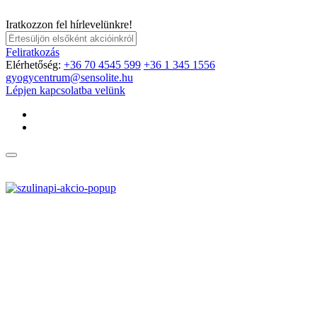
Iratkozzon fel hírlevelünkre!
Feliratkozás
Elérhetőség:
+36 70 4545 599
+36 1 345 1556
gyogycentrum@sensolite.hu
Lépjen kapcsolatba velünk