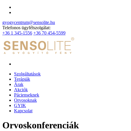
gyogycentrum@sensolite.hu
Telefonos ügyfélszolgálat:
+36 1 345-1556
+36 70 454-5599
Szolgáltatások
Terápiák
Árak
Akciók
Pácienseknek
Orvosoknak
GYIK
Kapcsolat
Orvoskonferenciák